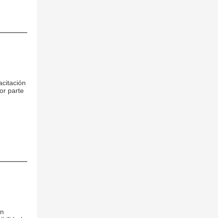
acitación
or parte
n