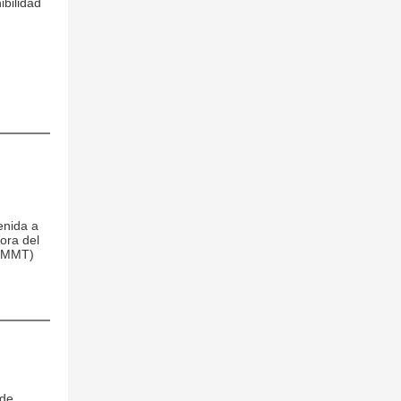
ibilidad
enida a
ora del
EOMMT)
 de