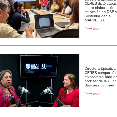
CERES dictó capaci
sobre e
laboración 
de acción en RSE y
Sostenibilidad
a
MARBELIZE
Leer más...
Directora Ejecutiva
CERES compartió s
en sostenibilidad en
podcast de la UESS
Business Journey
Leer más...