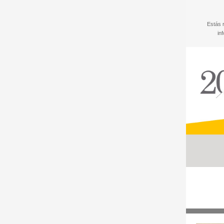
Estás 
in