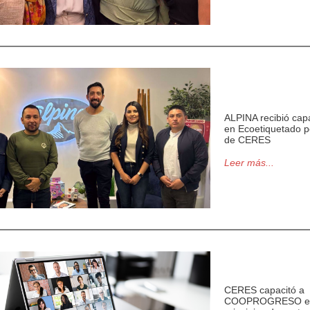
ALPINA recibió cap
en Ecoetiquetado p
de CERES
Leer más...
CERES capacitó a
COOPROGRESO e