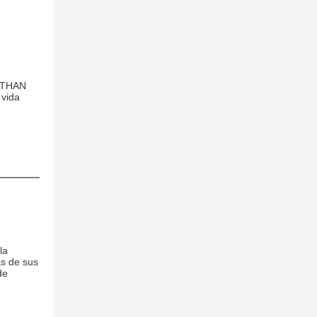
ATHAN
 vida
la
as de sus
de