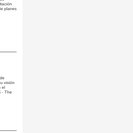
tación
de planes
 de
u visión
 el
 - The