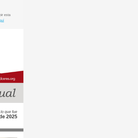
bir esta
quí
lo que fue
de 2025