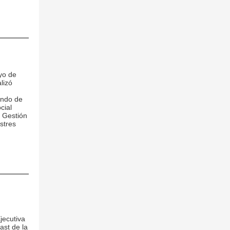
yo de
lizó
ondo de
cial
a Gestión
stres
jecutiva
ast de la