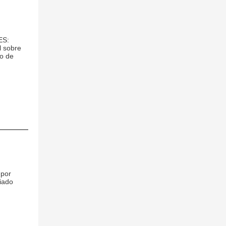
ES:
l sobre
o de
 por
iado