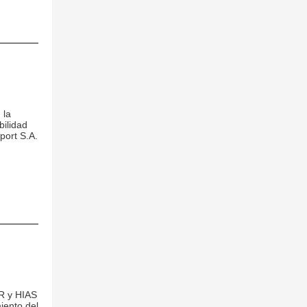
 la
bilidad
port S.A.
 y HIAS
iento del