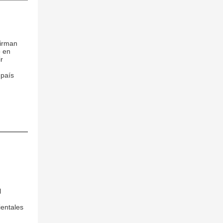
irman
o en
r
 país
l
ientales