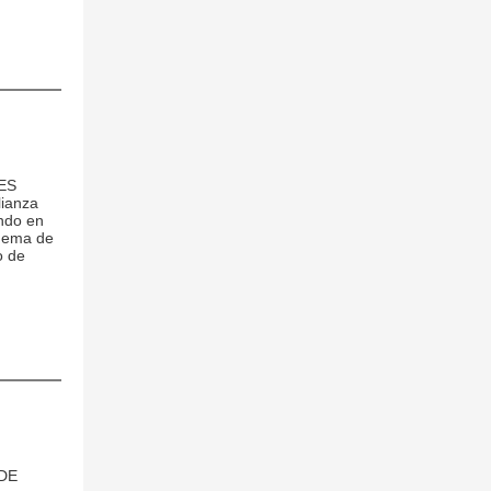
ES
ianza
ando en
quema de
o de
DE