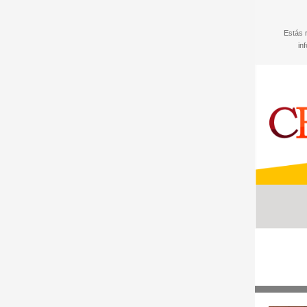
Estás 
in