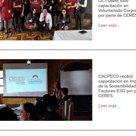
OCTUBRE tuvo
capacitación en
Voluntariado Corpo
por parte de CERE
Leer más...
CACPECO recibió
capacitación en Im
de la Sostenibilidad
Factores ESG por p
CERES
Leer más...