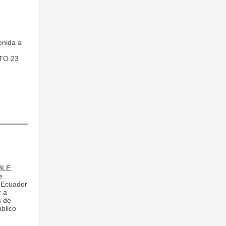
enida a
TO 23
BLE:
e
l Ecuador
r a
s de
blico