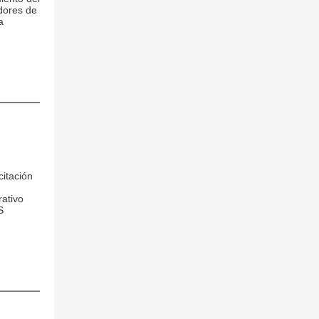
dores de
a
citación
rativo
S