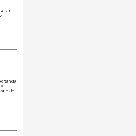
rativo
S
portancia
 y
arte de